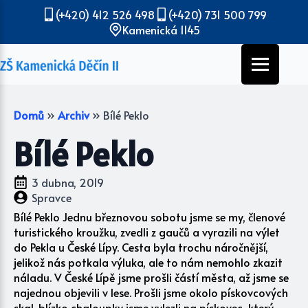
(+420) 412 526 498
(+420) 731 500 799
Kamenická 1145
Domů
»
Archiv
»
Bílé Peklo
Bílé Peklo
3 dubna, 2019
Spravce
Bílé Peklo Jednu březnovou sobotu jsme se my, členové
turistického kroužku, zvedli z gaučů a vyrazili na výlet
do Pekla u České Lípy. Cesta byla trochu náročnější,
jelikož nás potkala výluka, ale to nám nemohlo zkazit
náladu. V České Lípě jsme prošli částí města, až jsme se
najednou objevili v lese. Prošli jsme okolo pískovcových
skal, blízko chaloupky jsme vylezli na pískovec, který