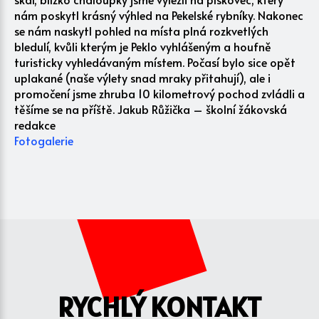
nám poskytl krásný výhled na Pekelské rybníky. Nakonec
se nám naskytl pohled na místa plná rozkvetlých
bledulí, kvůli kterým je Peklo vyhlášeným a houfně
turisticky vyhledávaným místem. Počasí bylo sice opět
uplakané (naše výlety snad mraky přitahují), ale i
promočení jsme zhruba 10 kilometrový pochod zvládli a
těšíme se na příště. Jakub Růžička – školní žákovská
redakce
Fotogalerie
RYCHLÝ KONTAKT