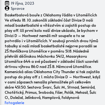
19 října, 2023
Spravce
Basketbalová bouře z Oklahomy řádila v Litoměřicích
Ve středu 18. 10. zakončili základní část Divize D naši
mladí basketbalisté a vítězstvím si zajistili postup do
play off. Už první kolo naší divize ukázalo, že bychom v
Divizi D – Norhwest neměli mít soupeře a to se
potvrdilo i v Litoměřicích. V souboji prvních dvou týmů
tabulky si naši mladí basketbalisté nejprve poradili se
ZŠ Havlíčkova Litoměřice v poměru 51:8. Následně
přehráli děčínskou Máchovku 54:12, Masarykovu
Litoměřice 64:4 a své působení v základní části uzavřeli
drtivou výhrou 86:0 nad ZŠ B. Němcové Litoměřice.
Kamenická alias Oklahoma City Thunder si tak zajistila
postup do play off z 1. místa Divize D – Northwest, když
v osmi zápasech nenašla přemožitele při celkovém
skóre 451:50. Sestava: Švarc, Šulc M., Strnad, Semirád,
Chotětický, Primus, Svoboda, Fišer, Polák, Nehasil, Šulc
O., Doležal, Jelínková, Hamplová, Foldynová
Fotogalerie