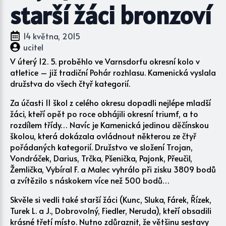
starší žáci bronzoví
14 května, 2015
ucitel
V úterý 12. 5. proběhlo ve Varnsdorfu okresní kolo v
atletice – již tradiční Pohár rozhlasu. Kamenická vyslala
družstva do všech čtyř kategorií.
Za účasti 11 škol z celého okresu dopadli nejlépe mladší
žáci, kteří opět po roce obhájili okresní triumf, a to
rozdílem třídy… Navíc je Kamenická jedinou děčínskou
školou, která dokázala ovládnout některou ze čtyř
pořádaných kategorií. Družstvo ve složení Trojan,
Vondráček, Darius, Trčka, Pšenička, Pajonk, Přeučil,
Žemlička, Vybíral F. a Malec vyhrálo při zisku 3809 bodů
a zvítězilo s náskokem více než 500 bodů…
Skvěle si vedli také starší žáci (Kunc, Sluka, Fárek, Řízek,
Turek L. a J., Dobrovolný, Fiedler, Neruda), kteří obsadili
krásné třetí místo. Nutno zdůraznit, že většinu sestavy