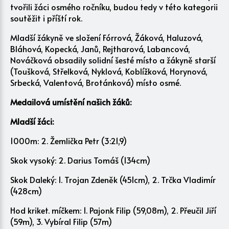
tvořili žáci osmého ročníku, budou tedy v této kategorii
soutěžit i příští rok.
Mladší žákyně ve složení Fórrová, Žáková, Haluzová,
Bláhová, Kopecká, Janů, Rejtharová, Labancová,
Nováčková obsadily solidní šesté místo a žákyně starší
(Toušková, Střelková, Nyklová, Koblížková, Horynová,
Srbecká, Valentová, Brotánková) místo osmé.
Medailová umístění našich žáků:
Mladší žáci:
1000m: 2. Žemlička Petr (3:21,9)
Skok vysoký: 2. Darius Tomáš (134cm)
Skok Daleký: 1. Trojan Zdeněk (451cm), 2. Trčka Vladimír
(428cm)
Hod kriket. míčkem: 1. Pajonk Filip (59,08m), 2. Přeučil Jiří
(59m), 3. Vybíral Filip (57m)