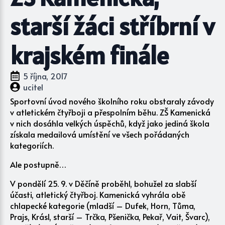
starší žáci stříbrní v
krajském finále
5 října, 2017
ucitel
Sportovní úvod nového školního roku obstaraly závody
v atletickém čtyřboji a přespolním běhu. ZŠ Kamenická
v nich dosáhla velkých úspěchů, když jako jediná škola
získala medailová umístění ve všech pořádaných
kategoriích.
Ale postupně…
V pondělí 25. 9. v Děčíně proběhl, bohužel za slabší
účasti, atletický čtyřboj. Kamenická vyhrála obě
chlapecké kategorie (mladší – Dufek, Horn, Tůma,
Prajs, Krásl, starší – Trčka, Pšenička, Pekař, Vait, Švarc),