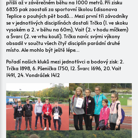
přišli až v závěrečném běhu na 1000 metrů. Při zisku
6835 pak zaostali za sportovní školou Edisonova
Teplice o pouhých pět bodů… Mezi první tři závodníky
se v jednotlivých disciplínách dostali Trčka (1. ve skoku
vysokém a 2. v běhu na 60m), Vait (2. v hodu míčkem)
a Švarc (2. ve vrhu koulí). Trčka navíc svými výkony
obsadil v součtu všech čtyř disciplín parádní druhé
místo. Ale mohlo být ještě lépe…
Pořadí našich kluků mezi jednotlivci a bodový zisk: 2.
Trčka 1898, 6. Pšenička 1750, 12. Švarc 1696, 20. Vait
1491, 24. Vondráček 1412