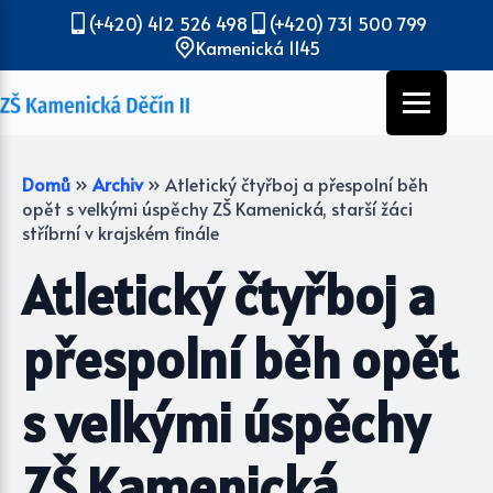
(+420) 412 526 498
(+420) 731 500 799
Kamenická 1145
Domů
»
Archiv
»
Atletický čtyřboj a přespolní běh
opět s velkými úspěchy ZŠ Kamenická, starší žáci
stříbrní v krajském finále
Atletický čtyřboj a
přespolní běh opět
s velkými úspěchy
ZŠ Kamenická,