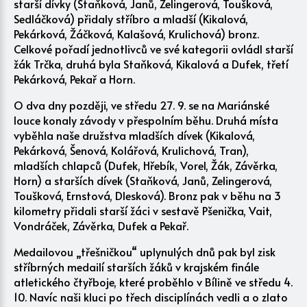
starší dívky (Staňková, Janů, Zelingerová, Toušková,
Sedláčková) přidaly stříbro a mladší (Kikalová,
Pekárková, Žáčková, Kalašová, Krulichová) bronz.
Celkové pořadí jednotlivců ve své kategorii ovládl starší
žák Trčka, druhá byla Staňková, Kikalová a Dufek, třetí
Pekárková, Pekař a Horn.
O dva dny později, ve středu 27. 9. se na Mariánské
louce konaly závody v přespolním běhu. Druhá místa
vyběhla naše družstva mladších dívek (Kikalová,
Pekárková, Šenová, Kolářová, Krulichová, Tran),
mladších chlapců (Dufek, Hřebík, Vorel, Žák, Závěrka,
Horn) a starších dívek (Staňková, Janů, Zelingerová,
Toušková, Ernstová, Dlesková). Bronz pak v běhu na 3
kilometry přidali starší žáci v sestavě Pšenička, Vait,
Vondráček, Závěrka, Dufek a Pekař.
Medailovou „třešničkou“ uplynulých dnů pak byl zisk
stříbrných medailí starších žáků v krajském finále
atletického čtyřboje, které proběhlo v Bílině ve středu 4.
10. Navíc naši kluci po třech disciplínách vedli a o zlato