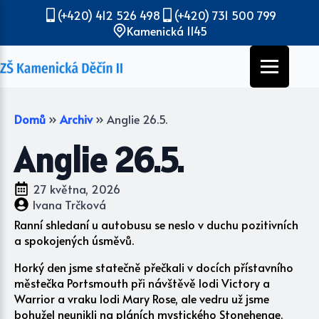
(+420) 412 526 498
(+420) 731 500 799
Kamenická 1145
Domů
»
Archiv
»
Anglie 26.5.
Anglie 26.5.
27 května, 2026
Ivana Trčková
Ranní shledaní u autobusu se neslo v duchu pozitivních
a spokojených úsměvů.
Horký den jsme statečně přečkali v docích přístavního
městečka Portsmouth při návštěvě lodi Victory a
Warrior a vraku lodi Mary Rose, ale vedru už jsme
bohužel neunikli na pláních mystického Stonehenge.