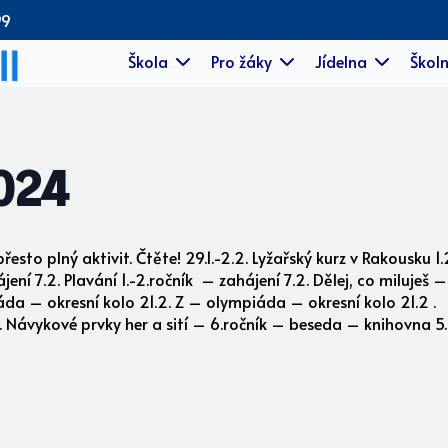
99
Škola
Pro žáky
Jídelna
Školn
2024
přesto plný aktivit. Čtěte! 29.1.-2.2. Lyžařský kurz v Rako
í 7.2. Plavání 1.-2.ročník – zahájení 7.2. Dělej, co miluješ 
piáda – okresní kolo 21.2. Z – olympiáda – okresní kolo 21.2
2. Návykové prvky her a sití – 6.ročník – beseda – knihovna 5