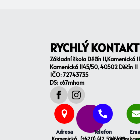
RYCHLÝ KONTAKT
Základní škola Děčín II,Kamenická 1
Kamenická 1145/50, 40502 Děčín II
IČO: 72743735
DS: c67mham
Adresa
Telefon
Ema
Kamenická
(+420) 412 526 498
info@zskam