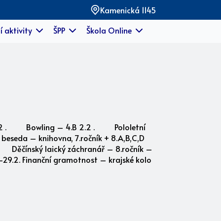
Kamenická 1145
í aktivity
ŠPP
Škola Online
usku 1.2 . Bowling – 4.B 2.2 . Pololetní
– beseda – knihovna, 7.ročník + 8.A,B,C,D
 . Děčínský laický záchranář – 8.ročník –
.-29.2. Finanční gramotnost – krajské kolo