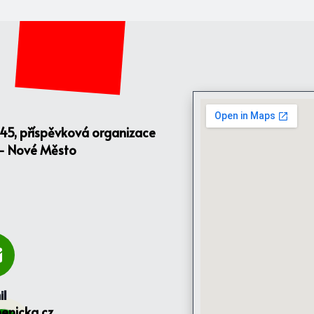
145, příspěvková organizace
 - Nové Město
il
enicka.cz