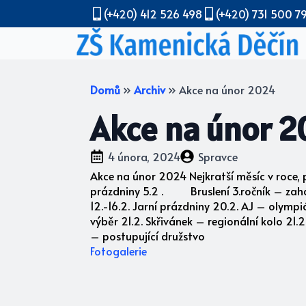
(+420) 412 526 498
(+420) 731 500 7
Domů
»
Archiv
»
Akce na únor 2024
Akce na únor 
4 února, 2024
Spravce
Akce na únor 2024 Nejkratší měsíc v roce, 
prázdniny 5.2 . Bruslení 3.ročník – zahájen
12.-16.2. Jarní prázdniny 20.2. AJ – olym
výběr 21.2. Skřivánek – regionální kolo 21.
– postupující družstvo
Fotogalerie