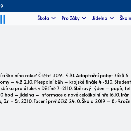
99
Škola
Pro žáky
Jídelna
Školn
ci školního roku? Čtěte! 30.9..-4.10. Adaptační pobyt žáků 6. 
my – 4.B 2.10. Přespolní běh – krajské finále 4.-5.10. Student
írka pro útulek v Děčíně 7.-21.10. Sběrový týden – papír, tetr
.40 hod – jídelna – informace o nové celoškolní hře 16.10. Irá
, 3.r. + 5r. 23.10. Focení prvňáčků 24.10. Škola 2019 – 8.-9.ro