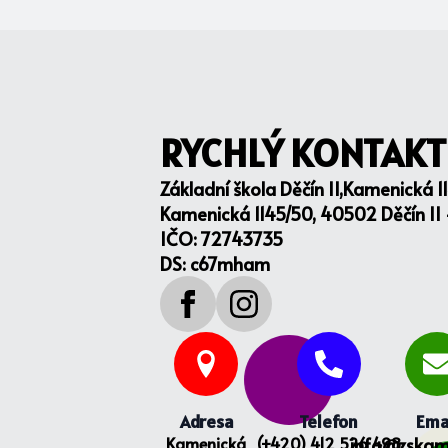
RYCHLÝ KONTAKT
Základní škola Děčín II,Kamenická 1
Kamenická 1145/50, 40502 Děčín II
IČO: 72743735
DS: c67mham
Adresa
Telefon
Ema
Kamenická
(+420) 412 526 498
info@zskam