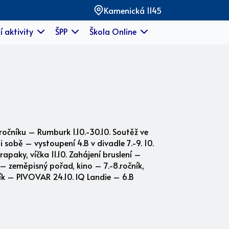
Kamenická 1145
í aktivity
ŠPP
Škola Online
ročníku – Rumburk 1.10.-30.10. Soutěž ve
i sobě – vystoupení 4.B v divadle 7.-9. 10.
apaky, víčka 11.10. Zahájení bruslení –
n – zeměpisný pořad, kino – 7.-8.ročník,
čník – PIVOVAR 24.10. IQ Landie – 6.B