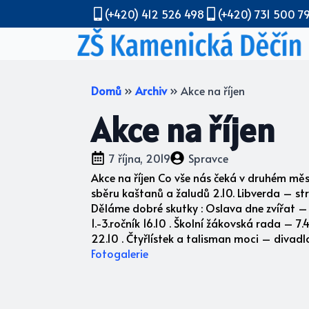
(+420) 412 526 498
(+420) 731 500 7
Domů
»
Archiv
»
Akce na říjen
Akce na říjen
7 října, 2019
Spravce
Akce na říjen Co vše nás čeká v druhém měsí
sběru kaštanů a žaludů 2.10. Libverda – stro
Děláme dobré skutky : Oslava dne zvířat – sb
1.-3.ročník 16.10 . Školní žákovská rada – 7
22.10 . Čtyřlístek a talisman moci – divadlo
Fotogalerie