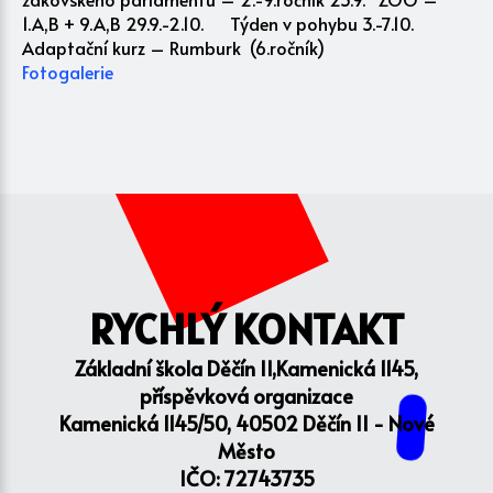
1.A,B + 9.A,B 29.9.-2.10. Týden v pohybu 3.-7.10.
Adaptační kurz – Rumburk (6.ročník)
Fotogalerie
RYCHLÝ KONTAKT
Základní škola Děčín II,Kamenická 1145,
příspěvková organizace
Kamenická 1145/50, 40502 Děčín II - Nové
Město
IČO: 72743735