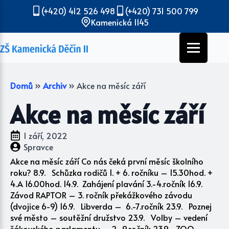
(+420) 412 526 498
(+420) 731 500 799
Kamenická 1145
Domů
»
Archiv
»
Akce na měsíc září
Akce na měsíc září
1 září, 2022
Spravce
Akce na měsíc září Co nás čeká první měsíc školního
roku? 8.9. Schůzka rodičů 1. + 6. ročníku – 15.30hod. +
4.A 16.00hod. 14.9. Zahájení plavání 3.-4.ročník 16.9.
Závod RAPTOR – 3. ročník překážkového závodu
(dvojice 6-9) 16.9. Libverda – 6.-7.ročník 23.9. Poznej
své město – soutěžní družstvo 23.9. Volby – vedení
žákovského parlamentu – 2.-9.ročník 23.9. ZOO –