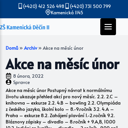
(+420) 412 526 498
(+420) 731 500 799
Kamenická 1145
Domů
»
Archiv
»
Akce na měsíc únor
Akce na měsíc únor
8 února, 2022
Spravce
Akce na měsíc únor Postupný návrat k normálnímu
životu ukazuje přehled akcí pro nový měsíc. 2.2. 2.C –
knihovna – exkurze 2.2. 4.B – bowling 2.2. Olympiáda
z českého jazyka, školní kolo – 8.-9.ročník 3.2. 4.A –
Praha – exkurze 8.2. Zahájení plavání 1.-2.ročník 9.2.
Bláznovy zápisky – divadlo – 8.ročník + 9.A,B, 10.00
10.2. Indiáni ze šuplíku – divadlo – 2.ročník, 9.00 zač.