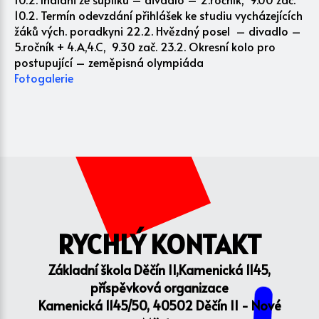
10.2. Termín odevzdání přihlášek ke studiu vycházejících
žáků vých. poradkyni 22.2. Hvězdný posel – divadlo –
5.ročník + 4.A,4.C, 9.30 zač. 23.2. Okresní kolo pro
postupující – zeměpisná olympiáda
Fotogalerie
RYCHLÝ KONTAKT
Základní škola Děčín II,Kamenická 1145,
příspěvková organizace
Kamenická 1145/50, 40502 Děčín II - Nové