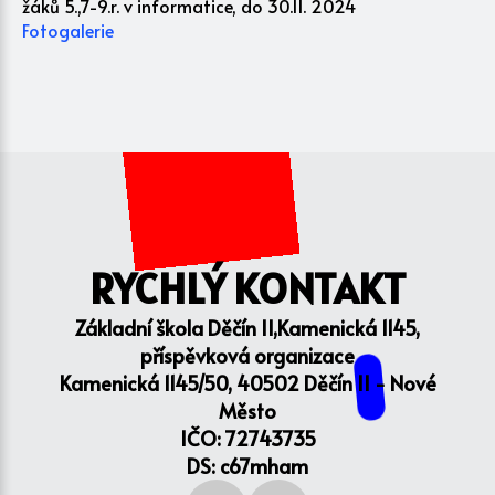
žáků 5.,7-9.r. v informatice, do 30.11. 2024
Fotogalerie
RYCHLÝ KONTAKT
Základní škola Děčín II,Kamenická 1145,
příspěvková organizace
Kamenická 1145/50, 40502 Děčín II - Nové
Město
IČO: 72743735
DS: c67mham