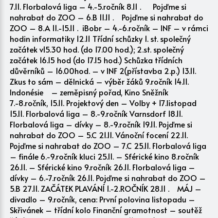
7.11. Florbalová liga – 4.-5.ročník 8.11 . Pojďme si
nahrabat do ZOO – 6.B 11.11 . Pojďme si nahrabat do
ZOO – 8.A 11.-15.11 . iBobr – 4.-6.ročník – INF – v rámci
hodin informatiky 12.11 Třídní schůzky 1. st. společný
začátek v15.30 hod. (do 17.00 hod.); 2.st. společný
začátek 16.15 hod (do 17.15 hod.) Schůzka třídních
důvěrníků – 16.00hod. – v INF 2(přístavba 2.p.) 13.11.
Zkus to sám – dělnická – výběr žáků 9.ročník 14.11.
Indonésie – zeměpisný pořad, Kino Sněžník
7.-8.ročník, 15.11. Projektový den – Volby + 17.listopad
15.11. Florbalová liga – 8.-9.ročník Varnsdorf 18.11.
Florbalová liga – dívky – 8.-9.ročník 19.11. Pojďme si
nahrabat do ZOO – 5.C 21.11. Vánoční focení 22.11.
Pojďme si nahrabat do ZOO – 7.C 25.11. Florbalová liga
– finále 6.-9.ročník kluci 25.11. – Sférické kino 8.ročník
26.11. – Sférické kino 9.ročník 26.11. Florbalová liga –
dívky – 6.-7.ročník 26.11. Pojďme si nahrabat do ZOO –
5.B 27.11. ZAČÁTEK PLAVÁNÍ 1.-2.ROČNÍK 28.11 . MÁJ –
divadlo – 9.ročník, cena: První polovina listopadu –
Skřivánek – třídní kolo Finanční gramotnost – soutěž