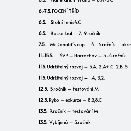
6.-7.5.
FOCENÍ TŘÍD
6.5. S
tolní tenis4.C
6.5.
Basketbal – 7.-9.ročník
7.5.
McDonald´s cup – 4.- 5.ročník – okre
11.-15.5.
ŠVP – Harrachov – 3.-4.ročník
11.5.
Udržitelný rozvoj – 5.A, 2.A+1.C, 2.B, 5.
11.5.
Udržitelný rozvoj – 1.A, B,2.
12.5.
5.ročník – testování M
12.5.
Ryko – exkurze – 8.B,8.C
13.5.
9.ročník – testování M
13.5.
Vybíjená – 5.ročník