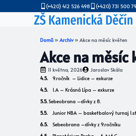
(+420) 412 526 498
(+420) 731 500 7
Domů
»
Archiv
»
Akce na měsíc květen
Akce na měsíc 
11 května, 2026
Jaroslav Skála
4.5.
9.ročník – Lidice – exkurze
4.5.
1.A – Krásná Lípa – exkurze
5.5.
Sebeobrana –dívky z 8.
5.5.
Junior NBA – basketbalový turnaj 1.st
6.5.
Sebeobrana –dívky z 9.ročníku
6.5.
Planetárium Praha – 6.A+6.C