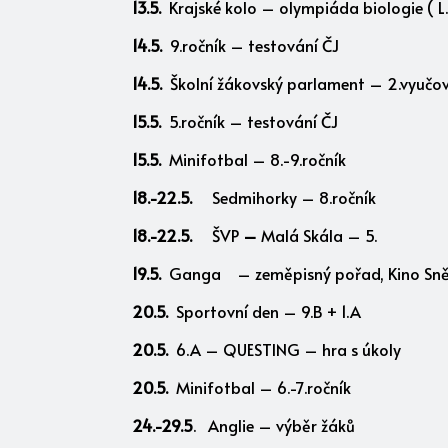
13.5.
Krajské kolo – olympiáda biologie ( L
14.5.
9.ročník – testování ČJ
14.5.
Školní žákovský parlament – 2.vyučo
15.5.
5.ročník – testování ČJ
15.5.
Minifotbal – 8.-9.ročník
18.-22.5.
Sedmihorky – 8.ročník
18.-22.5.
ŠVP
–
Malá Skála – 5.
19.5.
Ganga – zeměpisný pořad, Kino Sněžn
20.5.
Sportovní den – 9.B + 1.A
20.5.
6.A – QUESTING – hra s úkoly
20.5.
Minifotbal – 6.-7.ročník
24.-29.5
. Anglie – výběr žáků