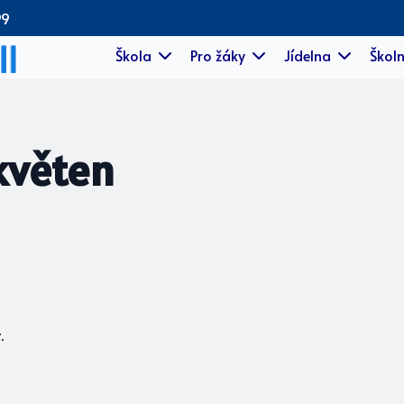
99
Škola
Pro žáky
Jídelna
Školn
květen
.