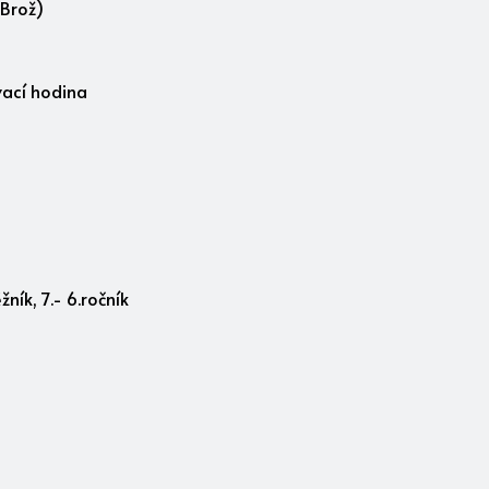
.Brož)
vací hodina
ík, 7.- 6.ročník