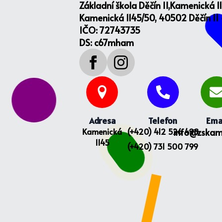
Základní škola Děčín II,Kamenická 1
Kamenická 1145/50, 40502 Děčín II
IČO: 72743735
DS: c67mham
Adresa
Telefon
Ema
Kamenická
(+420) 412 526 498
info@zskam
1145
(+420) 731 500 799