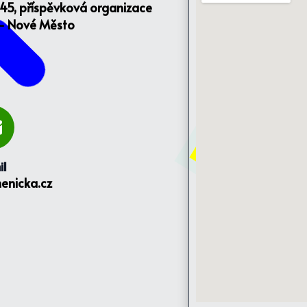
145, příspěvková organizace
 - Nové Město
il
enicka.cz