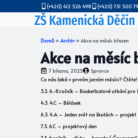
(+420) 412 526 498
(+420) 731 500 7
Domů
»
Archiv
»
Akce na měsíc březen
Akce na měsíc 
7 března, 2025
Spravce
Co nás čeká v prvním jarním měsíci? Čtěte!
3.3. 6.-8.ročník – Basketbalové utkání pro 
4.3. 4.C – Bělásek
6.3. 4.A – Jeden svět na školách – projekt
7.3. 6.C – projektový den
7.3. 6.ročník – dívky – beseda ( Čas promě