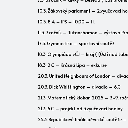
10.3. Žákovský parlament – 2.vyučovací h
10.3. 8.A – IPS – 10.00 – 11.
11.3. 7.ročník – Tutanchamon – výstava Pr
17.3. Gymnastika – sportovní soutěž
18.3. Olympiáda vČJ – kraj ( (Ústí nad Lab
18.3. 2.C – Krásná Lípa – exkurze
20.3. United Neighbours of London – divad
20.3. Dick Whittington – divadlo – 6.C
21.3. Matematický klokan 2025 – 3.-9. roční
21.3. 6.C – projekt od 3.vyučovací hodiny
25.3. Republikové finále pěvecké soutěže –