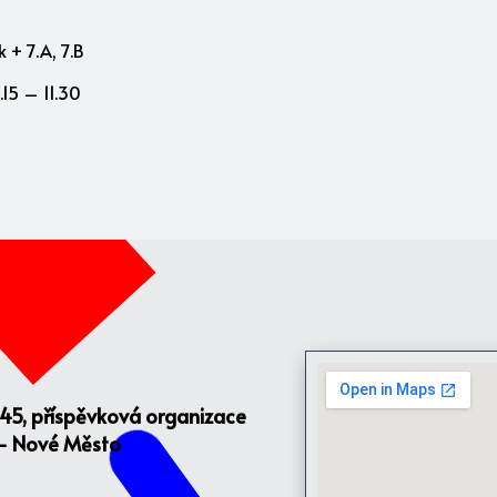
 + 7.A, 7.B
15 – 11.30
145, příspěvková organizace
 - Nové Město