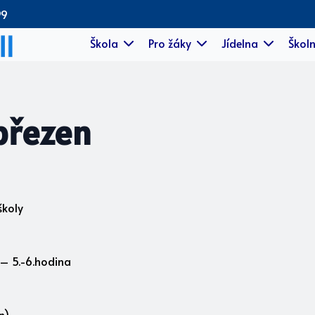
99
Škola
Pro žáky
Jídelna
Školn
březen
školy
 – 5.-6.hodina
n)