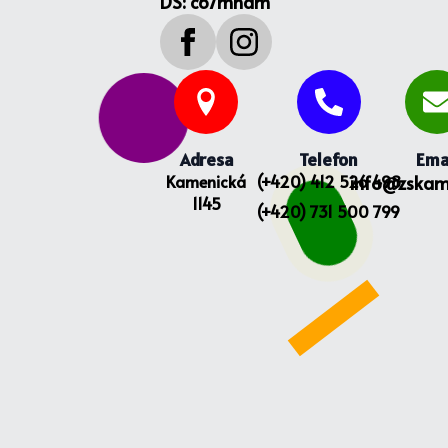
DS: c67mham
Adresa
Telefon
Ema
Kamenická
(+420) 412 526 498
info@zskam
1145
(+420) 731 500 799