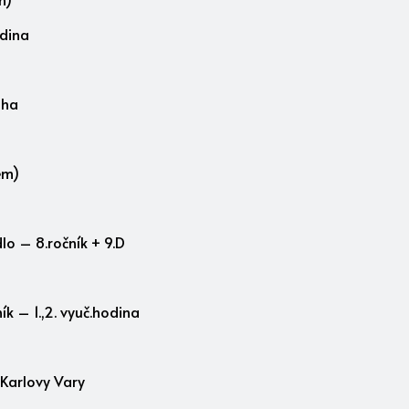
odina
aha
em)
lo – 8.ročník + 9.D
k – 1.,2. vyuč.hodina
 Karlovy Vary