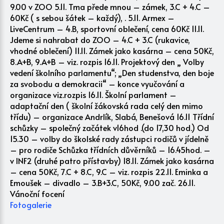
9.00 v ZOO 5.11. Tma přede mnou – zámek, 3.C + 4.C –
60Kč ( s sebou šátek – každý), . 5.11. Armex –
LiveCentrum – 4.B, sportovní oblečení, cena 60Kč 11.11.
Jdeme si nahrabat do ZOO – 4.C + 3.C (rukavice,
vhodné oblečení) 11.11. Zámek jako kasárna – cena 50Kč,
8.A+B, 9.A+B – viz. rozpis 16.11. Projektový den „ Volby
vedení školního parlamentu“; „Den studenstva, den boje
za svobodu a demokracii“ – konce vyučování a
organizace viz.rozpis 16.11. Školní parlament –
adaptační den ( školní žákovská rada celý den mimo
třídu) – organizace Andrlík, Slabá, Benešová 16.11 Třídní
schůzky – společný začátek v16hod .(do 17,30 hod.) Od
15.30 – volby do školské rady zástupci rodičů v jídelně
– pro rodiče Schůzka třídních důvěrníků – 16.45hod. –
v INF2 (druhé patro přístavby) 18.11. Zámek jako kasárna
– cena 50Kč, 7.C + 8.C, 9.C – viz. rozpis 22.11. Eminka a
Emoušek – divadlo – 3.B+3.C, 50Kč, 9.00 zač. 26.11.
Vánoční focení
Fotogalerie