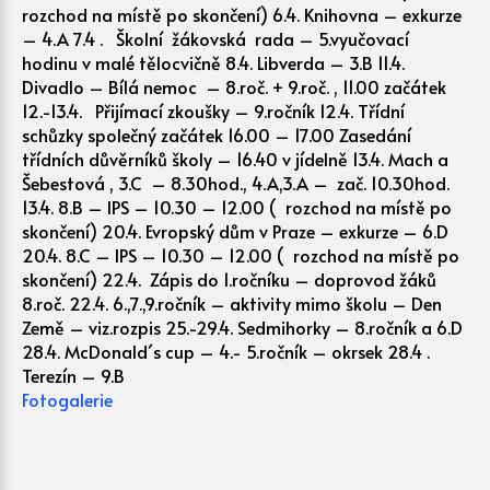
rozchod na místě po skončení) 6.4. Knihovna – exkurze
– 4.A 7.4 . Školní žákovská rada – 5.vyučovací
hodinu v malé tělocvičně 8.4. Libverda – 3.B 11.4.
Divadlo – Bílá nemoc – 8.roč. + 9.roč. , 11.00 začátek
12.-13.4. Přijímací zkoušky – 9.ročník 12.4. Třídní
schůzky společný začátek 16.00 – 17.00 Zasedání
třídních důvěrníků školy – 16.40 v jídelně 13.4. Mach a
Šebestová , 3.C – 8.30hod., 4.A,3.A – zač. 10.30hod.
13.4. 8.B – IPS – 10.30 – 12.00 ( rozchod na místě po
skončení) 20.4. Evropský dům v Praze – exkurze – 6.D
20.4. 8.C – IPS – 10.30 – 12.00 ( rozchod na místě po
skončení) 22.4. Zápis do 1.ročníku – doprovod žáků
8.roč. 22.4. 6.,7.,9.ročník – aktivity mimo školu – Den
Země – viz.rozpis 25.-29.4. Sedmihorky – 8.ročník a 6.D
28.4. McDonald´s cup – 4.- 5.ročník – okrsek 28.4 .
Terezín – 9.B
Fotogalerie