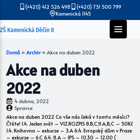
(+420) 412 526 498
(+420) 731 500 799
Kamenická 1145
Domů
»
Archiv
»
Akce na duben 2022
Akce na duben
2022
4 dubna, 2022
Spravce
Akce na duben 2022 Co vše nás čeká v tomto měsíci?
Čtěte! 1.4. Jeden svět – VIZ.ROZPIS 8.B,C,9.A,B,C – 50Kč
1.4. Knihovna – exkurze – 3.A 6.4. Evropský dům v Praze
– exkurze – 6.C 6.4. 8.A – IPS – 10.30 – 12.00 (