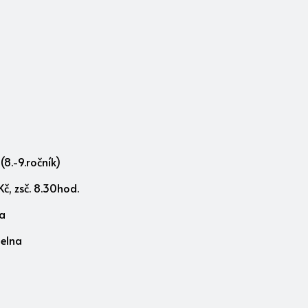
(8.-9.ročník)
č, zsč. 8.30hod.
la
delna