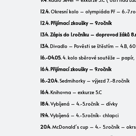
12.4.
Okresní kolo – olympiáda Př – 6.-7.ro
12.4. Přijímací zkoušky – 9.ročník
13.4. Zápis do 1.ročníku – doprovod žáků 8.
13.4.
Divadlo – Pověsti se štěstím – 4.B, 60
16.-04.05.
4. kolo sběrové soutěže – papír, 
16.4. Přijímací zkoušky – 9.ročník
16.-20.4.
Sedmihorky – výjezd 7.-8.ročník
16.4.
Knihovna – exkurze 5.C
18.4.
Vybíjená – 4.-5.ročník – dívky
19.4.
Vybíjená – 4.-5.ročník- chlapci
20.4.
McDonald´s cup – 4.- 5.ročník – okrs