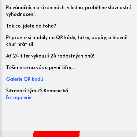
Po vánočních prázdninách, v lednu, proběhne slavnostní
vyhodnocení.
Tak co, jdete do toho?
Připravte si mobily na QR kódy, tužky, papíry, a hlavně
chuť hrát si!
Ať 24 šifer vykouzlí 24 radostných dnů!
Těšíme se na vás u první šifry…
Galerie QR kodů
Šifrovací tým ZŠ Kamenická
Fotogalerie