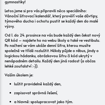
gymnastiky!
Letos jsme si pro vás připravili něco speciálního:
Vánoční šifrovací kalendář, který prověří vaše důvtipy,
týmového ducha i ochotu pustit se každý den do malé
výzvy.
Od 1. do 24. prosince na vás bude každý den čekat nový
QR kód – najdete ho na webu školy a také ve vestibulu.
Po načtení se vám ukáže denní šifra, kterou musíte
společně ve třídě rozluštit. Někdy půjde o rébus, jindy o
logickou hádanku, obrázkovou šifru či kód ukrytý v
nenápadném detailu. Každý den jiná radost (a občas
lehké zoufalství :-)).
Vaším úkolem je:
luštit pravidelně každý den,
zapisovat správná řešení,
a hlavně: spolupracovat jako tým.