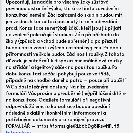
Upozorňuji, že nadále pro všechny žáky zůstává
povinnou distanční výuka, která se tímto zavedením
konzultací nemění. Žáci zařazení do skupin budou mít
jen ve dnech konzultací posunutý termín odevzdání
prací. Konzultace se netýkají žáků, kteří jsou již přijatí
na zvolené pokračující studium. Žáci při příchodu do
školy (způsob a vchod bude upřesněn) a po přezutí
budou absolvovat zvýšenou osobní hygienu. Po dobu
přítomnosti ve škole budou žáci nosit roušky. Z tohoto
důvodu je nutné mít k dispozici minimálně dvě roušky
na střídání a igelitový sáček na použitou roušku. Po
dobu konzultací se žáci pohybují pouze ve třídě,
případně na chodbě daného patra – pouze při použití
WC s dostatečnými odstupy. Na níže uvedeném
formuláři Vás prosím o předběžné (ne)přihlášení dítěte
na konzultace. Odešlete formulář i při negativní
odpovědi. Zájemci o konzultace budou obeslání
následně s dalšími konkrétními informacemi a
potřebnými dokumenty pro zahájení provozu.
FORMULÁŘ – https://forms.gle/RLb6bDg8iRswHPLH8
Fotogalerie