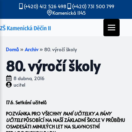
(+420) 412 526 498
(+420) 731 500 799
Kamenická 1145
Domů
»
Archiv
»
80. výročí školy
80. výročí školy
8 dubna, 2016
ucitel
17.6. Setkání učitelů
POZVÁNKA PRO VŠECHNY
PANÍ UČITELKY A PÁNY
UČITELE
PŮSOBÍCÍ NA NAŠÍ ZÁKLADNÍ ŠKOLE V PRŮBĚHU
OSMDESÁTI MINULÝCH LET
NA SLAVNOSTNÍ