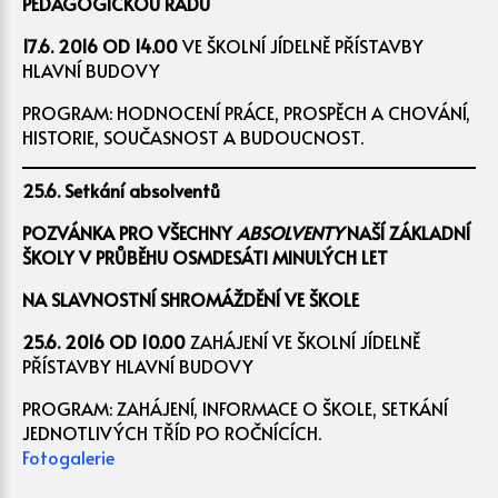
PEDAGOGICKOU RADU
17.6. 2016 OD 14.00
VE ŠKOLNÍ JÍDELNĚ PŘÍSTAVBY
HLAVNÍ BUDOVY
PROGRAM: HODNOCENÍ PRÁCE, PROSPĚCH A CHOVÁNÍ,
HISTORIE, SOUČASNOST A BUDOUCNOST.
25.6. Setkání absolventů
POZVÁNKA PRO VŠECHNY
ABSOLVENTY
NAŠÍ ZÁKLADNÍ
ŠKOLY V PRŮBĚHU OSMDESÁTI MINULÝCH LET
NA SLAVNOSTNÍ SHROMÁŽDĚNÍ VE ŠKOLE
25.6. 2016 OD 10.00
ZAHÁJENÍ VE ŠKOLNÍ JÍDELNĚ
PŘÍSTAVBY HLAVNÍ BUDOVY
PROGRAM: ZAHÁJENÍ, INFORMACE O ŠKOLE, SETKÁNÍ
JEDNOTLIVÝCH TŘÍD PO ROČNÍCÍCH.
Fotogalerie