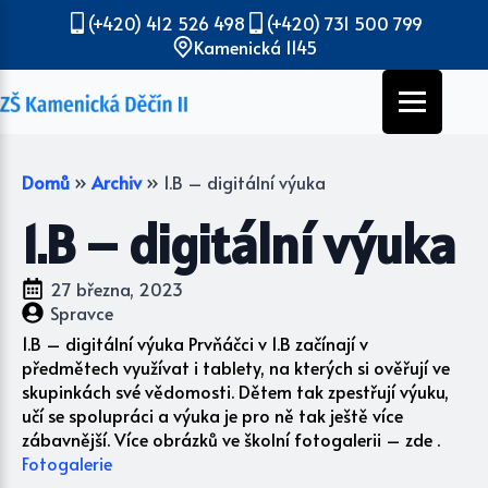
(+420) 412 526 498
(+420) 731 500 799
Kamenická 1145
Domů
»
Archiv
»
1.B – digitální výuka
1.B – digitální výuka
27 března, 2023
Spravce
1.B – digitální výuka Prvňáčci v 1.B začínají v
předmětech využívat i tablety, na kterých si ověřují ve
skupinkách své vědomosti. Dětem tak zpestřují výuku,
učí se spolupráci a výuka je pro ně tak ještě více
zábavnější. Více obrázků ve školní fotogalerii – zde .
Fotogalerie